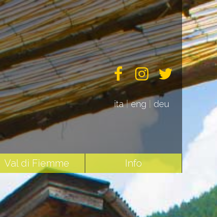
ita
|
eng
|
deu
Val di Fiemme
Info