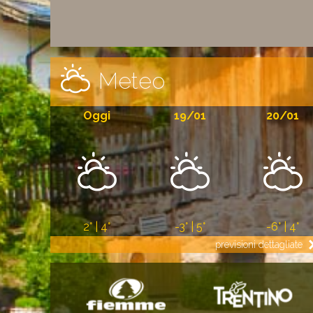
Meteo
Oggi
19/01
20/01
2° | 4°
-3° | 5°
-6° | 4°
previsioni dettagliate